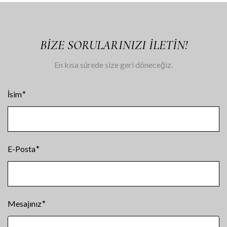
BIZE SORULARINIZI ILETIN!
En kısa sürede size geri döneceğiz.
İsim
E-Posta
Mesajınız