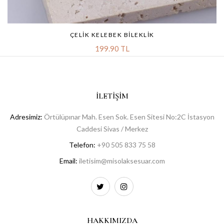
ÇELIK KELEBEK BILEKLIK
199.90 TL
İLETIŞIM
Adresimiz:
Örtülüpınar Mah. Esen Sok. Esen Sitesi No:2C İstasyon
Caddesi Sivas / Merkez
Telefon:
+90 505 833 75 58
Email:
iletisim@misolaksesuar.com
HAKKIMIZDA