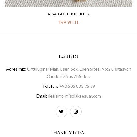
AISA GOLD BILEKLIK
199.90 TL
İLETIŞIM
Adresimiz:
Örtülüpınar Mah. Esen Sok. Esen Sitesi No:2C İstasyon
Caddesi Sivas / Merkez
Telefon:
+90 505 833 75 58
Email:
iletisim@misolaksesuar.com
HAKKIMIZDA