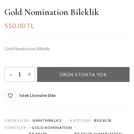
Gold Nomination Bileklik
550.00 TL
Gold Nomination Bileklik
ÜRÜN STOKTA YOK
İstek Listesine Ekle
ÜRÜN KODU:
NMNTNBKLK3
KATEGORI:
BILEKLIK
ETIKETLER:
- GOLD NOMINATION
-
-
BILEKLIK
BILEKLIK
NOMINATION