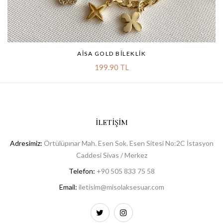
AISA GOLD BILEKLIK
199.90 TL
İLETIŞIM
Adresimiz:
Örtülüpınar Mah. Esen Sok. Esen Sitesi No:2C İstasyon
Caddesi Sivas / Merkez
Telefon:
+90 505 833 75 58
Email:
iletisim@misolaksesuar.com