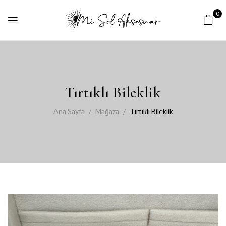
0
Tırtıklı Bileklik
Ana Sayfa
Mağaza
Tırtıklı Bileklik