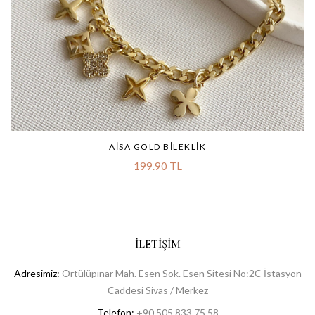
AISA GOLD BILEKLIK
199.90 TL
İLETIŞIM
Adresimiz:
Örtülüpınar Mah. Esen Sok. Esen Sitesi No:2C İstasyon
Caddesi Sivas / Merkez
Telefon:
+90 505 833 75 58