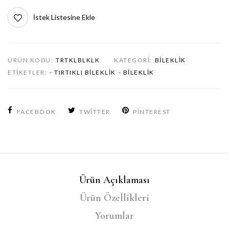
İstek Listesine Ekle
ÜRÜN KODU:
TRTKLBLKLK
KATEGORI:
BILEKLIK
ETIKETLER:
- TIRTIKLI BILEKLIK
- BILEKLIK
FACEBOOK
TWITTER
PINTEREST
Ürün Açıklaması
Ürün Özellikleri
Yorumlar