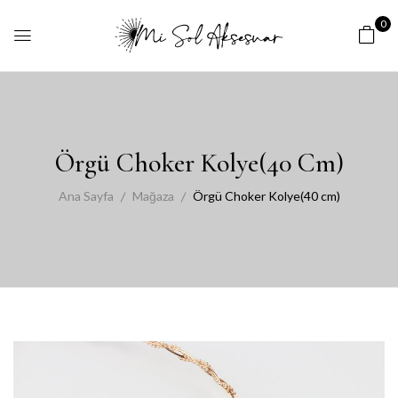
0
Örgü Choker Kolye(40 Cm)
Ana Sayfa
Mağaza
Örgü Choker Kolye(40 cm)