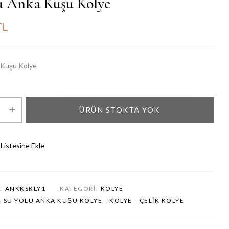
u Anka Kuşu Kolye
TL
 Kuşu Kolye
ÜRÜN STOKTA YOK
 Listesine Ekle
:
ANKKSKLY1
KATEGORI:
KOLYE
- SU YOLU ANKA KUŞU KOLYE
- KOLYE
- ÇELIK KOLYE