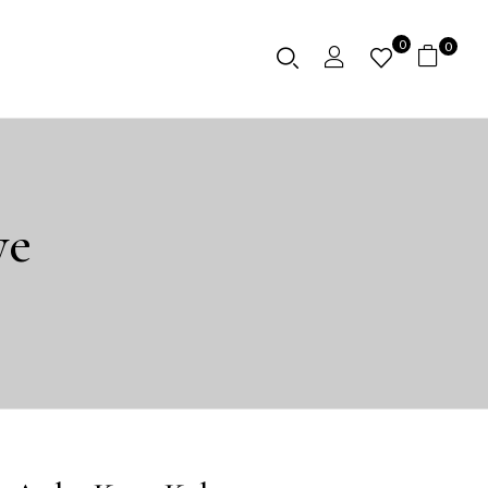
0
0
ye