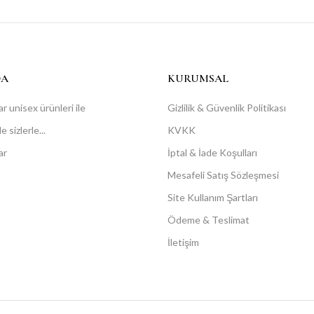
DA
KURUMSAL
r unisex ürünleri ile
Gizlilik & Güvenlik Politikası
 sizlerle...
KVKK
ar
İptal & İade Koşulları
Mesafeli Satış Sözleşmesi
Site Kullanım Şartları
Ödeme & Teslimat
İletişim