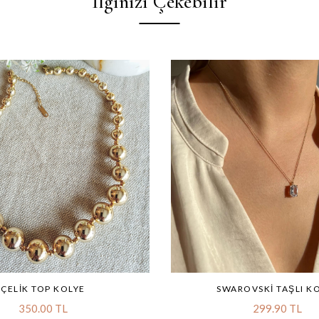
İlginizi Çekebilir
ÇELIK TOP KOLYE
SWAROVSKI TAŞLI K
350.00 TL
299.90 TL