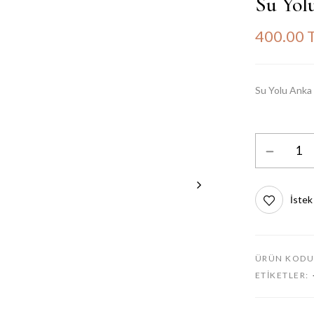
Su Yol
400.00 
Su Yolu Anka
İstek
ÜRÜN KODU
ETIKETLER: