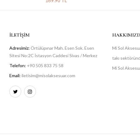
169.90 TL
İLETIŞIM
HAKKIMIZ
Adresimiz:
Örtülüpınar Mah. Esen Sok. Esen
Mi Sol Aksesua
Sitesi No:2C İstasyon Caddesi Sivas / Merkez
takı sektöründe
Telefon:
+90 505 833 75 58
Mi Sol Aksesu
Email:
iletisim@misolaksesuar.com