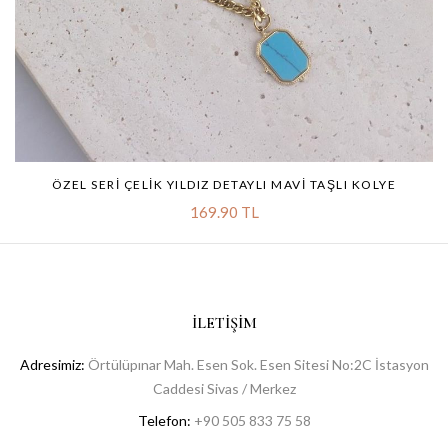
ÖZEL SERI ÇELIK YILDIZ DETAYLI MAVI TAŞLI KOLYE
169.90 TL
İLETIŞIM
Adresimiz:
Örtülüpınar Mah. Esen Sok. Esen Sitesi No:2C İstasyon
Caddesi Sivas / Merkez
Telefon:
+90 505 833 75 58