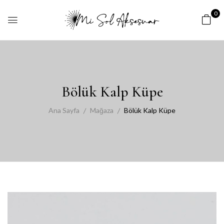
0
Bölük Kalp Küpe
Ana Sayfa
Mağaza
Bölük Kalp Küpe