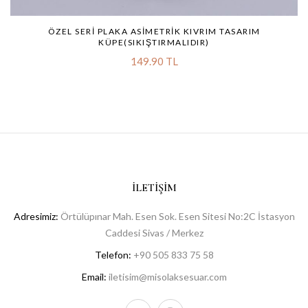
ÖZEL SERI PLAKA ASIMETRIK KIVRIM TASARIM
KÜPE(SIKIŞTIRMALIDIR)
149.90 TL
İLETIŞIM
Adresimiz:
Örtülüpınar Mah. Esen Sok. Esen Sitesi No:2C İstasyon
Caddesi Sivas / Merkez
Telefon:
+90 505 833 75 58
Email:
iletisim@misolaksesuar.com