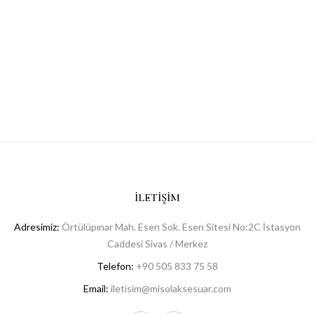
İLETIŞIM
Adresimiz:
Örtülüpınar Mah. Esen Sok. Esen Sitesi No:2C İstasyon
Caddesi Sivas / Merkez
Telefon:
+90 505 833 75 58
Email:
iletisim@misolaksesuar.com