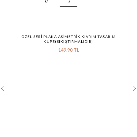
ÖZEL SERI PLAKA ASIMETRIK KIVRIM TASARIM
KÜPE(SIKIŞTIRMALIDIR)
149.90 TL