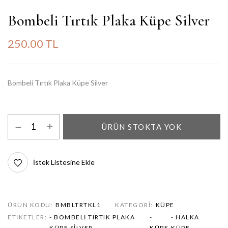
Bombeli Tırtık Plaka Küpe Silver
250.00 TL
Bombeli Tırtık Plaka Küpe Silver
ÜRÜN STOKTA YOK
İstek Listesine Ekle
ÜRÜN KODU:
BMBLTRTKL1
KATEGORI:
KÜPE
ETIKETLER:
- BOMBELI TIRTIK PLAKA
-
- HALKA
KÜPE SILVER
KÜPE
KÜPE