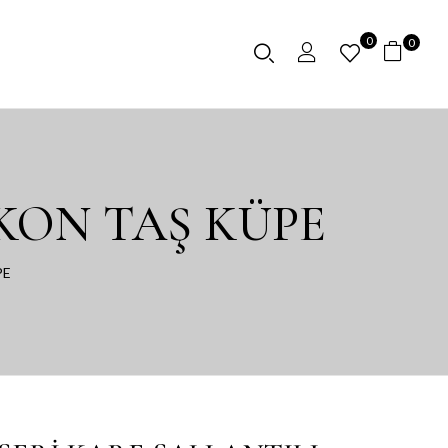
0
0
RKON TAŞ KÜPE
PE