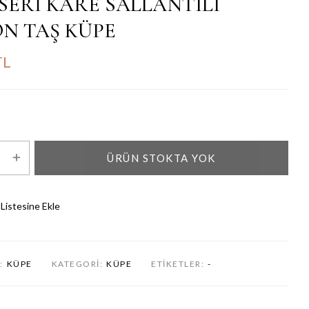
SERİ KARE SALLANTILI
N TAŞ KÜPE
TL
ÜRÜN STOKTA YOK
 Listesine Ekle
:
KÜPE
KATEGORI:
KÜPE
ETIKETLER:
-