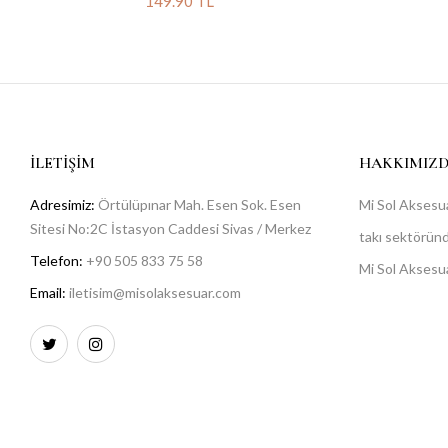
149.90 TL
İLETIŞIM
HAKKIMIZ
Adresimiz:
Örtülüpınar Mah. Esen Sok. Esen
Mi Sol Aksesua
Sitesi No:2C İstasyon Caddesi Sivas / Merkez
takı sektöründe
Telefon:
+90 505 833 75 58
Mi Sol Aksesu
Email:
iletisim@misolaksesuar.com