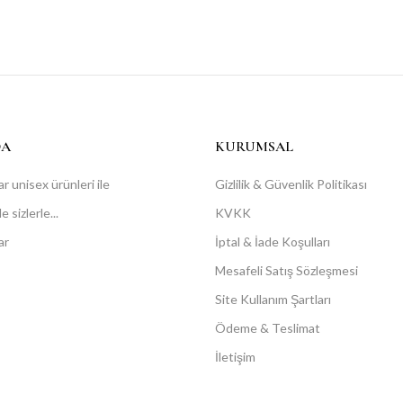
DA
KURUMSAL
r unisex ürünleri ile
Gizlilik & Güvenlik Politikası
 sizlerle...
KVKK
ar
İptal & İade Koşulları
Mesafeli Satış Sözleşmesi
Site Kullanım Şartları
Ödeme & Teslimat
İletişim