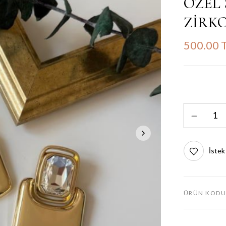
ÖZEL 
ZİRKO
500.00 
İstek
ÜRÜN KODU