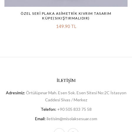
ÖZEL SERI PLAKA ASIMETRIK KIVRIM TASARIM
KÜPE(SIKIŞTIRMALIDIR)
149.90 TL
İLETIŞIM
Adresimiz:
Örtülüpınar Mah. Esen Sok. Esen Sitesi No:2C İstasyon
Caddesi Sivas / Merkez
Telefon:
+90 505 833 75 58
Email:
iletisim@misolaksesuar.com