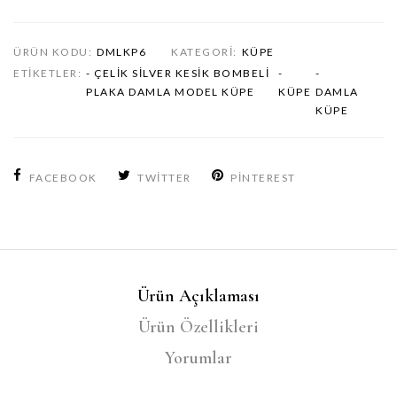
ÜRÜN KODU:
DMLKP6
KATEGORI:
KÜPE
ETIKETLER:
- ÇELIK SILVER KESIK BOMBELI
-
-
PLAKA DAMLA MODEL KÜPE
KÜPE
DAMLA
KÜPE
FACEBOOK
TWITTER
PINTEREST
Ürün Açıklaması
Ürün Özellikleri
Yorumlar