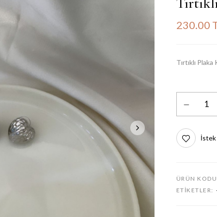
Tırtıkl
230.00 
Tırtıklı Plaka
İstek
ÜRÜN KODU
ETIKETLER: