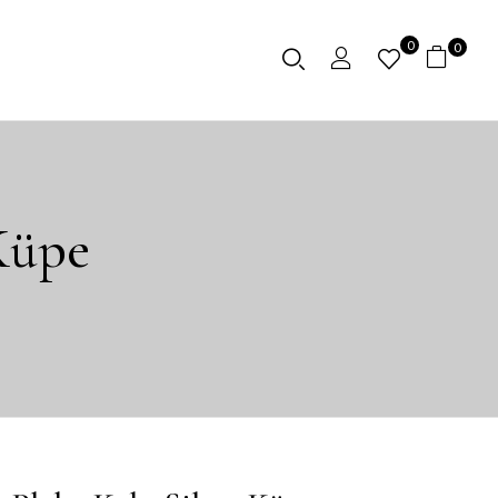
0
0
 Küpe