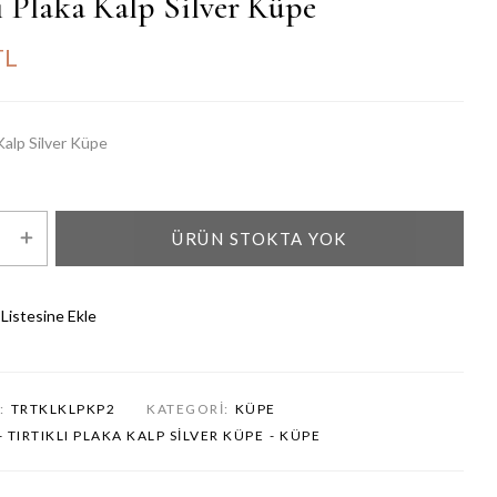
ı Plaka Kalp Silver Küpe
TL
 Kalp Silver Küpe
ÜRÜN STOKTA YOK
 Listesine Ekle
:
TRTKLKLPKP2
KATEGORI:
KÜPE
- TIRTIKLI PLAKA KALP SILVER KÜPE
- KÜPE