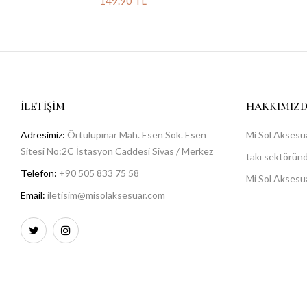
149.90 TL
İLETIŞIM
HAKKIMIZ
Adresimiz:
Örtülüpınar Mah. Esen Sok. Esen
Mi Sol Aksesua
Sitesi No:2C İstasyon Caddesi Sivas / Merkez
takı sektöründe
Telefon:
+90 505 833 75 58
Mi Sol Aksesu
Email:
iletisim@misolaksesuar.com