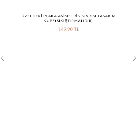
ÖZEL SERI PLAKA ASIMETRIK KIVRIM TASARIM
KÜPE(SIKIŞTIRMALIDIR)
149.90 TL