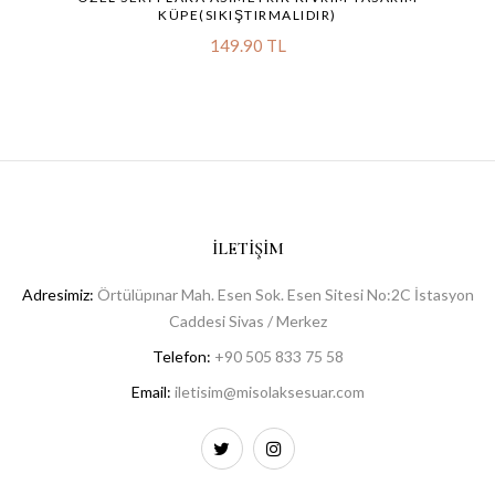
KÜPE(SIKIŞTIRMALIDIR)
149.90 TL
İLETIŞIM
Adresimiz:
Örtülüpınar Mah. Esen Sok. Esen Sitesi No:2C İstasyon
Caddesi Sivas / Merkez
Telefon:
+90 505 833 75 58
Email:
iletisim@misolaksesuar.com