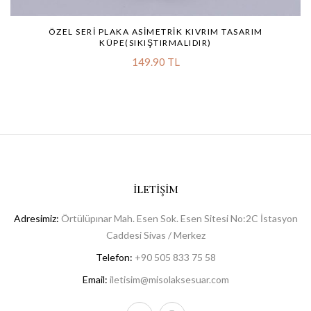
ÖZEL SERI PLAKA ASIMETRIK KIVRIM TASARIM
KÜPE(SIKIŞTIRMALIDIR)
149.90 TL
İLETIŞIM
Adresimiz:
Örtülüpınar Mah. Esen Sok. Esen Sitesi No:2C İstasyon
Caddesi Sivas / Merkez
Telefon:
+90 505 833 75 58
Email:
iletisim@misolaksesuar.com